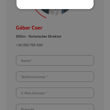
Gábor Cser
OEEm - Technischer Direktor
+36 (99) 799-690