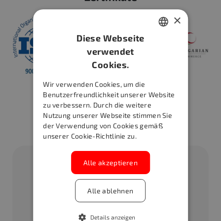
×
Diese Webseite
HUNGARIAN
verwendet
Cookies.
GERMAN
ENGLISH
Wir verwenden Cookies, um die
Benutzerfreundlichkeit unserer Website
zu verbessern. Durch die weitere
Haben Sie weitere Fragen?
Nutzung unserer Webseite stimmen Sie
der Verwendung von Cookies gemäß
Zögern Sie nicht uns zu kontaktieren!
unserer Cookie-Richtlinie zu.
Alle akzeptieren
Alle ablehnen
Details anzeigen