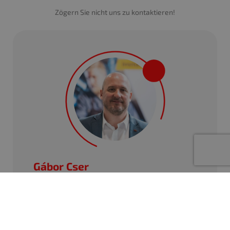
Zögern Sie nicht uns zu kontaktieren!
Gábor Cser
OEEm - Technischer Direktor
+36 (99) 799-690