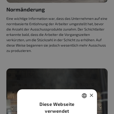
Normänderung
Eine wichtige Information war, dass das Unternehmen auf eine
normbasierte Entlohnung der Arbeiter umgestellt hat, bevor
die Anzahl der Ausschussprodukte zunahm. Der Schichtleiter
erkannte bald, dass die Arbeiter die Vorgangszeiten
verkürzten, um die Stückzahl in der Schicht zu erhöhen. Auf
diese Weise begannen sie jedoch wesentlich mehr Ausschuss
zu produzieren.
×
Diese Webseite
HUNGARIAN
verwendet