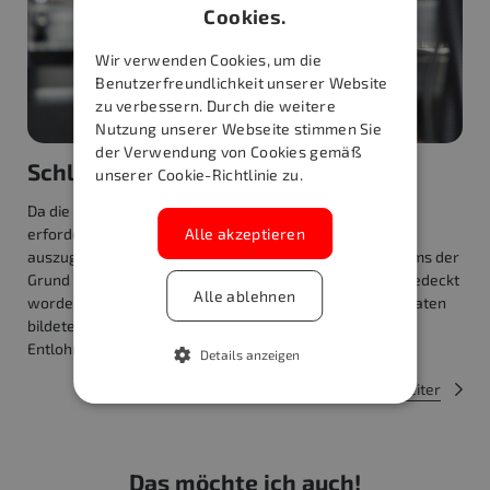
Cookies.
GERMAN
ENGLISH
Wir verwenden Cookies, um die
Benutzerfreundlichkeit unserer Website
zu verbessern. Durch die weitere
Nutzung unserer Webseite stimmen Sie
der Verwendung von Cookies gemäß
Schlussfolgerung
unserer Cookie-Richtlinie zu.
Da die Maschine bei den Inspektionen stets auf die
erforderliche Vorgangszeit eingestellt war, ist davon
Alle akzeptieren
auszugehen, dass ohne die Einführung des OEEm-Systems der
Grund für die Produktion von Ausschussware nicht aufgedeckt
Alle ablehnen
worden wäre. Die vom OEEm-System bereitgestellten Daten
bildeten auch eine hervorragende Grundlage für die
Entlohnung auf einem Anreizprinzip.
Details anzeigen
Zurück
Weiter
Das möchte ich auch!